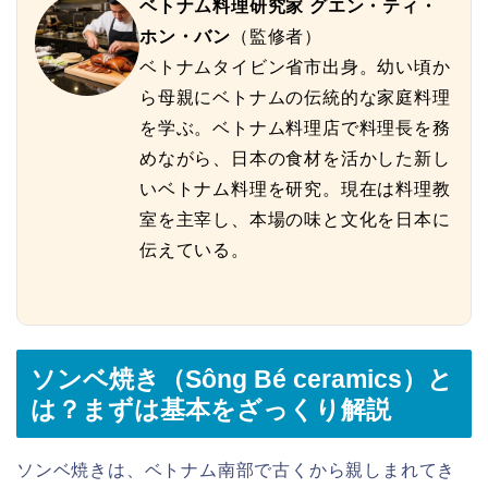
ベトナム料理研究家 グエン・ティ・
ホン・バン
（監修者）
ベトナムタイビン省市出身。幼い頃か
ら母親にベトナムの伝統的な家庭料理
を学ぶ。ベトナム料理店で料理長を務
めながら、日本の食材を活かした新し
いベトナム料理を研究。現在は料理教
室を主宰し、本場の味と文化を日本に
伝えている。
ソンベ焼き（Sông Bé ceramics）と
は？まずは基本をざっくり解説
ソンベ焼きは、ベトナム南部で古くから親しまれてき