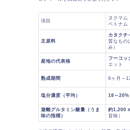
ヌクマム（
項目
ベトナム
カタクチ
主原料
質なもの
み）
フーコッ
産地の代表格
エット
熟成期間
6ヶ月～
塩分濃度（平均）
18～20%
遊離グルタミン酸量（うま
約1,200 
味の指標）
旨味）