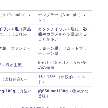
Nước mắm） /
ナンプラー（Nam pla） /
タイ
イワシ＋塩
（高品
カタクチイワシ＋塩に、
砂
は、ほぼこれの
糖やカラメル
を少量加える
ことが多い
ク島
、ファンティ
ラヨーン県
、サムットプラ
ーカーン県
6ヶ月～18ヶ月と、やや長
12ヶ月が主流
めの傾向
15～18%
（比較的マイル
（比較的高い）
ド）
mg/100g
（力強い
約850 mg/100g
（穏やかな
旨味）