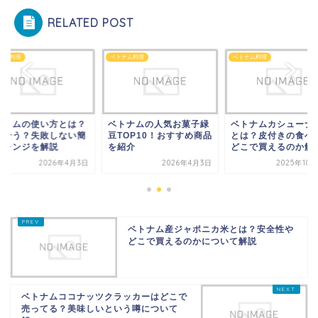
RELATED POST
ナム料理
ベトナム料理
ベトナム料理
テトムの使い方とは？
ベトナムの人気お菓子緑
ベトナムカシューナ
に合う？失敗しない簡
豆TOP10！おすすめ商品
とは？皮付きの食べ
アレンジを解説
を紹介
どこで買えるのか解
2026年4月3日
2026年4月3日
2025年10
ベトナム産ジャポニカ米とは？安全性や
どこで買えるのかについて解説
ベトナムココナッツクラッカーはどこで
売ってる？美味しいという噂について