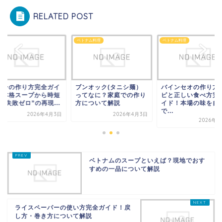
RELATED POST
ー
ベトナム料理
ベトナム料理
ォーの作り方完全ガイ
ブンオック(タニシ麺）
バインセオの作り方
｜本格スープから時短
ってなに？家庭での作り
ピと正しい食べ方完
“失敗ゼロ”の再現...
方について解説
イド！本場の味を自
で...
2026年4月3日
2026年4月3日
2026年4
ベトナムのスープといえば？現地でおす
すめの一品について解説
ライスペーパーの使い方完全ガイド！戻
し方・巻き方について解説