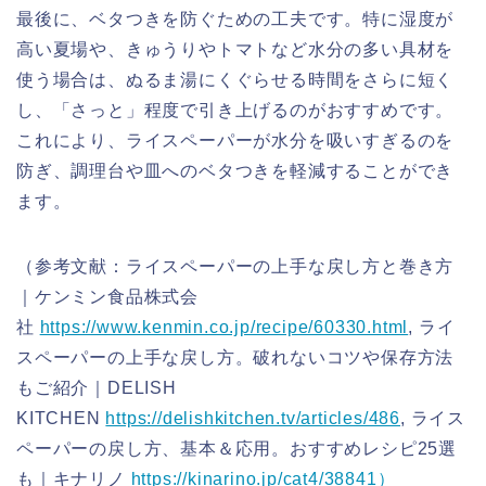
最後に、ベタつきを防ぐための工夫です。特に湿度が
高い夏場や、きゅうりやトマトなど水分の多い具材を
使う場合は、ぬるま湯にくぐらせる時間をさらに短く
し、「さっと」程度で引き上げるのがおすすめです。
これにより、ライスペーパーが水分を吸いすぎるのを
防ぎ、調理台や皿へのベタつきを軽減することができ
ます。
（参考文献：ライスペーパーの上手な戻し方と巻き方
｜ケンミン食品株式会
社
https://www.kenmin.co.jp/recipe/60330.html
, ライ
スペーパーの上手な戻し方。破れないコツや保存方法
もご紹介｜DELISH
KITCHEN
https://delishkitchen.tv/articles/486
, ライス
ペーパーの戻し方、基本＆応用。おすすめレシピ25選
も｜キナリノ
https://kinarino.jp/cat4/38841）