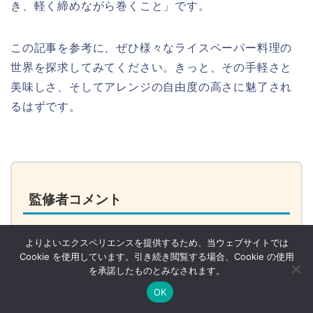
き、軽く締めながら巻くこと」です。
この記事を参考に、ぜひ様々なライスペーパー料理の
世界を探求してみてください。きっと、その手軽さと
美味しさ、そしてアレンジの自由度の高さに魅了され
るはずです。
監修者コメント
この記事では、ライスペーパーの基本的
よりよいエクスペリエンスを提供するため、当ウェブサイトでは
な戻し方から、きれいに巻くコツまでが
Cookie を使用しています。引き続き閲覧する場合、Cookie の使用
を承諾したものとみなされます。
非常に分かりやすく解説されています。
特に、水の温度と浸す時間が食感を左右
OK
する重要なポイントです。生春巻きだけ