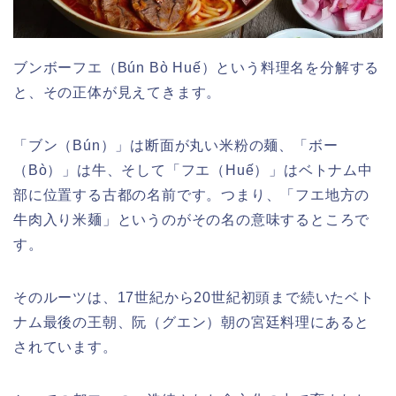
ブンボーフエ（Bún Bò Huế）という料理名を分解する
と、その正体が見えてきます。
「ブン（Bún）」は断面が丸い米粉の麺、「ボー
（Bò）」は牛、そして「フエ（Huế）」はベトナム中
部に位置する古都の名前です。つまり、「フエ地方の
牛肉入り米麺」というのがその名の意味するところで
す。
そのルーツは、17世紀から20世紀初頭まで続いたベト
ナム最後の王朝、阮（グエン）朝の宮廷料理にあると
されています。