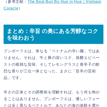
（参考文献：
The Best Bun Bo Hue in Hue｜Vietnam
Coracle
）
まとめ：辛旨 の奥にある芳醇なコク
を味わおう
ブンボーフエは、単なる「ベトナムの辛い麺」ではあ
りません。それは、牛と豚の深いコク、発酵エビペー
ストの複雑な旨味、そしてレモングラスと唐辛子の鮮
烈な香りが三位一体となった、まさに「旨辛の芸術
品」です。
辛さの正体とその調整術を理解すれば、もう何も怖が
ることはありません。ブンボーフエは、優しいフォー
とは全く異なるベクトルで、あなたの食の体験を豊か