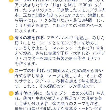
アク抜きした牛骨（1kg）と豚足（500g）を入
れ、たっぷりの水と、叩き潰したレモングラス5
本、玉ねぎ1個を加えて火にかけます。沸騰した
ら弱火にし、アクを取りながら最低3時間、じっ
くりと煮込みます。これが全ての旨味のベース
になります。
香りの核を作る
: フライパンに油を熱し、みじん
切りにしたニンニクとレモングラスを炒めま
す。香りが出たら、マムルック（大さじ3）を加
えて炒め、さらに赤唐辛子粉（大さじ2）とパプ
リカパウダーを加えて特製の唐辛子油（サテ）
を作ります。
スープの仕上げ
: 3時間煮込んだ①の鍋から骨や
野菜を取り除き、スープを漉します。そこに②
のサテと、ヌクマム、砂糖を加えて味を整えま
す。これで、あの深紅のスープが完成です。
盛り付け
: 丼に、茹でたブン（太めの米麺）を入
れ、薄切り牛肉や煮込んだ豚足などの具材を美
しく盛り付けます。③の熱々のスープを注ぎ、
最後に山盛りの刻みネギや香草をトッピングす