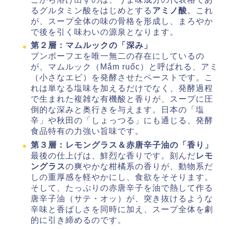
るグルタミン酸をはじめとする
アミノ酸
。これ
が、スープ全体の味の骨格を形成し、まろやか
で後を引く味わいの源泉となります。
第２層：マムルックの「深み」
ブンボーフエを唯一無二の存在にしているの
が、マムルック（Mắm ruốc）と呼ばれる、アミ
（小さなエビ）を発酵させたペーストです。こ
れは単なる塩味を加えるだけでなく、発酵過程
で生まれた複雑な有機酸と香りが、スープに圧
倒的な深みと奥行きを与えます。日本の「塩
辛」や秋田の「しょっつる」にも通じる、発酵
食品特有の力強い旨味です。
第３層：レモングラス＆赤唐辛子油の「香り」
最後の仕上げは、鮮烈な香りです。刻んだ
レモ
ングラス
の爽やかな柑橘系の香りが、動物系だ
しの重厚感を軽やかにし、食欲をそそります。
そして、たっぷりの赤唐辛子を油で熱して作る
唐辛子油（サテ・オッ）が、突き抜けるような
辛味と香ばしさを同時に加え、スープ全体を劇
的に引き締めるのです。