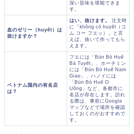
深い旨味を堪能できま
す。
はい、抜けます。
注文時
に「không có huyết（コ
血のゼリー（huyết）は
ム コー フエッ）」と言
抜けますか？
えば、抜いて作ってもら
えます。
フエには「Bún Bò Huế
Bà Tuyết」、ホーチミン
には「Bún Bò Huế Nam
Giao」、ハノイには
「Bún Bò Huế O
ベトナム国内の有名店
Uông」など、各都市に
は？
名店が存在します。訪れ
る際は、事前にGoogle
マップなどで場所を確認
しておくのがおすすめで
す。