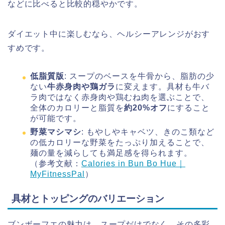
などに比べると比較的穏やかです。
ダイエット中に楽しむなら、ヘルシーアレンジがおす
すめです。
低脂質版
: スープのベースを牛骨から、脂肪の少
ない
牛赤身肉や鶏ガラ
に変えます。具材も牛バ
ラ肉ではなく赤身肉や鶏むね肉を選ぶことで、
全体のカロリーと脂質を
約20%オフ
にすること
が可能です。
野菜マシマシ
: もやしやキャベツ、きのこ類など
の低カロリーな野菜をたっぷり加えることで、
麺の量を減らしても満足感を得られます。
（参考文献：
Calories in Bun Bo Hue｜
MyFitnessPal
）
具材とトッピングのバリエーション
ブンボーフエの魅力は、スープだけでなく、その多彩