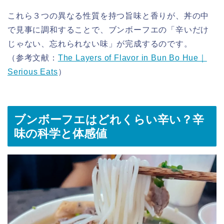
これら３つの異なる性質を持つ旨味と香りが、丼の中
で見事に調和することで、ブンボーフエの「辛いだけ
じゃない、忘れられない味」が完成するのです。
（参考文献：
The Layers of Flavor in Bun Bo Hue｜
Serious Eats
）
ブンボーフエはどれくらい辛い？辛
味の科学と体感値