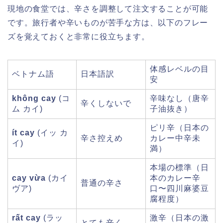
現地の食堂では、辛さを調整して注文することが可能
です。旅行者や辛いものが苦手な方は、以下のフレー
ズを覚えておくと非常に役立ちます。
体感レベルの目
ベトナム語
日本語訳
安
không cay
(コ
辛味なし（唐辛
辛くしないで
ム カイ)
子油抜き）
ピリ辛（日本の
ít cay
(イッ カ
辛さ控えめ
カレー中辛未
イ)
満）
本場の標準（日
cay vừa
(カイ
本のカレー辛
普通の辛さ
ヴア)
口〜四川麻婆豆
腐程度）
rất cay
(ラッ
激辛（日本の激
とても辛く