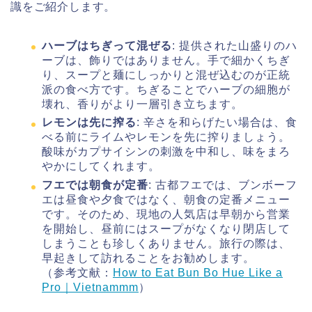
識をご紹介します。
ハーブはちぎって混ぜる
: 提供された山盛りのハ
ーブは、飾りではありません。手で細かくちぎ
り、スープと麺にしっかりと混ぜ込むのが正統
派の食べ方です。ちぎることでハーブの細胞が
壊れ、香りがより一層引き立ちます。
レモンは先に搾る
: 辛さを和らげたい場合は、食
べる前にライムやレモンを先に搾りましょう。
酸味がカプサイシンの刺激を中和し、味をまろ
やかにしてくれます。
フエでは朝食が定番
: 古都フエでは、ブンボーフ
エは昼食や夕食ではなく、朝食の定番メニュー
です。そのため、現地の人気店は早朝から営業
を開始し、昼前にはスープがなくなり閉店して
しまうことも珍しくありません。旅行の際は、
早起きして訪れることをお勧めします。
（参考文献：
How to Eat Bun Bo Hue Like a
Pro｜Vietnammm
）