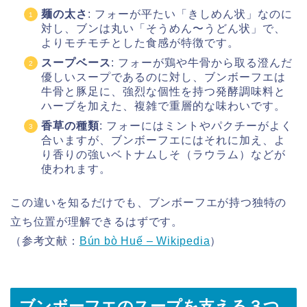
麺の太さ
: フォーが平たい「きしめん状」なのに
対し、ブンは丸い「そうめん〜うどん状」で、
よりモチモチとした食感が特徴です。
スープベース
: フォーが鶏や牛骨から取る澄んだ
優しいスープであるのに対し、ブンボーフエは
牛骨と豚足に、強烈な個性を持つ発酵調味料と
ハーブを加えた、複雑で重層的な味わいです。
香草の種類
: フォーにはミントやパクチーがよく
合いますが、ブンボーフエにはそれに加え、よ
り香りの強いベトナムしそ（ラウラム）などが
使われます。
この違いを知るだけでも、ブンボーフエが持つ独特の
立ち位置が理解できるはずです。
（参考文献：
Bún bò Huế – Wikipedia
）
ブンボーフエのスープを支える３つ