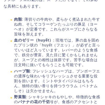
な具材にもあります。
肉類
: 薄切りの牛肉や、柔らかく煮込まれた牛す
ね肉、そしてコラーゲンたっぷりの豚足（ヨー
ヘオ）が定番です。これらがスープにさらなる
旨味を加えます。
血のゼリー（huyết）
: 現地では、豚の血を固め
たプリン状の「huyết（フエッ）」が必ずと言っ
ていいほど入っています。レバーのような食感
で、鉄分が豊富。見た目に驚くかもしれません
が、スープとの相性は抜群です。苦手な場合は
注文時に抜いてもらうことも可能です。
ハーブ類
: フレッシュなハーブは、ブンボーフエ
の濃厚な味わいをリフレッシュさせる重要な役
割を担います。ミントやタイバジルはもちろ
ん、独特の強い香りを持つラウラム（ベトナム
しそ）は欠かせません。
野菜類
: シャキシャキのもやしや、特徴的な食感
の
バナナの花の千切り
が、食感のアクセントと