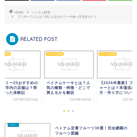
HOME
ベトナム料理
ブンボーフエとは？気になるカロリーや食べ方完全ガイド
RELATED POST
ナム料理
ベトナム料理
ベトナム料理
インミー25おすすめの
ベトナムケーキとは？人
【2026年最新】ブ
ノイ市内の店舗は？実
気の種類・特徴・どこで
ャーとは？本場流の
に行った体験記
買えるかを解説
方・作り方について解.
2025年10月26日
2026年4月3日
2025年4
ベトナム定番フルーツ30選！完全網羅の
フルーツ図鑑