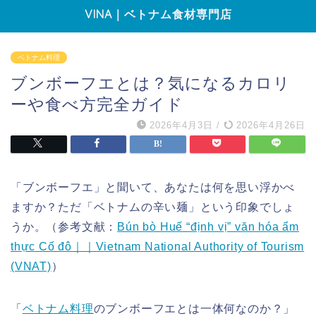
VINA｜ベトナム食材専門店
ベトナム料理
ブンボーフエとは？気になるカロリ
ーや食べ方完全ガイド
2026年4月3日
/
2026年4月26日
「ブンボーフエ」と聞いて、あなたは何を思い浮かべ
ますか？ただ「ベトナムの辛い麺」という印象でしょ
うか。（参考文献：
Bún bò Huế “định vị” văn hóa ẩm
thực Cố đô｜｜Vietnam National Authority of Tourism
(VNAT)
）
「
ベトナム料理
のブンボーフエとは一体何なのか？」