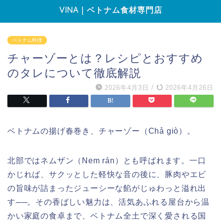
VINA｜ベトナム食材専門店
ベトナム料理
チャーゾーとは？レシピとおすすめ
のタレについて徹底解説
2026年4月3日
/
2026年4月26日
ベトナムの揚げ春巻き、チャーゾー（Chả giò）。
北部ではネムザン（Nem rán）とも呼ばれます。一口
かじれば、サクッとした軽快な音の後に、豚肉やエビ
の旨味が詰まったジューシーな餡がじゅわっと溢れ出
す──。その香ばしい魅力は、活気あふれる屋台から温
かい家庭の食卓まで、ベトナム全土で深く愛される国