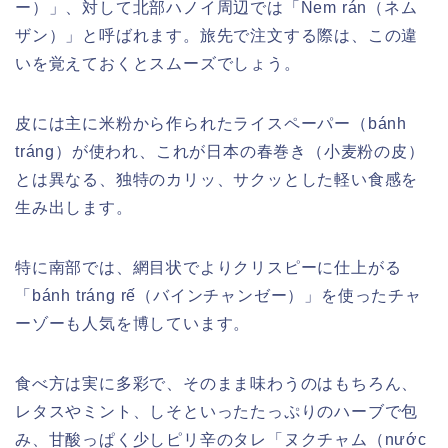
ー）」、対して北部ハノイ周辺では「Nem rán（ネム
ザン）」と呼ばれます。旅先で注文する際は、この違
いを覚えておくとスムーズでしょう。
皮には主に米粉から作られたライスペーパー（bánh
tráng）が使われ、これが日本の春巻き（小麦粉の皮）
とは異なる、独特のカリッ、サクッとした軽い食感を
生み出します。
特に南部では、網目状でよりクリスピーに仕上がる
「bánh tráng rế（バインチャンゼー）」を使ったチャ
ーゾーも人気を博しています。
食べ方は実に多彩で、そのまま味わうのはもちろん、
レタスやミント、しそといったたっぷりのハーブで包
み、甘酸っぱく少しピリ辛のタレ「ヌクチャム（nước