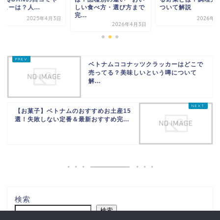
...
しい食べ方・選び方まで
ついて解説
レ
完...
2025年4月3日
2026年4月3日
2026年4月3日
ベトナムココナッツクラッカーはどこで
売ってる？美味しいという噂について
解...
【お菓子】ベトナムのおすすめお土産15
選！失敗しない定番＆最新おすすめ完...
検索
検索