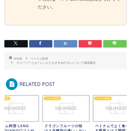
ださい。
HOME
ベトナム料理
チャーゾーとは？レシピとおすすめのタレについて徹底解説
RELATED POST
ベトナム料理
ベトナム料理
LANG
ドラゴンフルーツの味
ベトナムでよく食べられ
Nの口コミや
は？品種別の違い・おい
る野菜とは？調理方法に
V