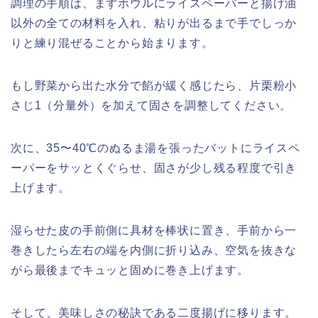
調理の手順は、まずボウルにライスペーパーと揚げ油
以外の全ての材料を入れ、粘りが出るまで手でしっか
りと練り混ぜることから始まります。
もし野菜から出た水分で餡が緩く感じたら、片栗粉小
さじ1（分量外）を加えて固さを調整してください。
次に、35〜40℃のぬるま湯を張ったバットにライスペ
ーパーをサッとくぐらせ、固さが少し残る程度で引き
上げます。
湿らせた皮の手前側に具材を棒状に置き、手前から一
巻きしたら左右の端を内側に折り込み、空気を抜きな
がら最後までキュッと固めに巻き上げます。
そして、美味しさの秘訣である二度揚げに移ります。